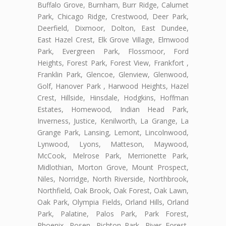
Buffalo Grove, Burnham, Burr Ridge, Calumet
Park, Chicago Ridge, Crestwood, Deer Park,
Deerfield, Dixmoor, Dolton, East Dundee,
East Hazel Crest, Elk Grove Village, Elmwood
Park, Evergreen Park, Flossmoor, Ford
Heights, Forest Park, Forest View, Frankfort ,
Franklin Park, Glencoe, Glenview, Glenwood,
Golf, Hanover Park , Harwood Heights, Hazel
Crest, Hillside, Hinsdale, Hodgkins, Hoffman
Estates, Homewood, Indian Head Park,
Inverness, Justice, Kenilworth, La Grange, La
Grange Park, Lansing, Lemont, Lincolnwood,
Lynwood, Lyons, Matteson, Maywood,
McCook, Melrose Park, Merrionette Park,
Midlothian, Morton Grove, Mount Prospect,
Niles, Norridge, North Riverside, Northbrook,
Northfield, Oak Brook, Oak Forest, Oak Lawn,
Oak Park, Olympia Fields, Orland Hills, Orland
Park, Palatine, Palos Park, Park Forest,
Phoenix, Posen, Richton Park, River Forest,