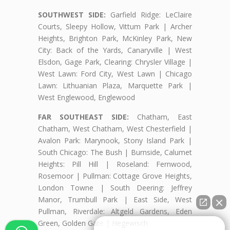
SOUTHWEST SIDE:
Garfield Ridge: LeClaire
Courts, Sleepy Hollow, Vittum Park | Archer
Heights, Brighton Park, McKinley Park, New
City: Back of the Yards, Canaryville | West
Elsdon, Gage Park, Clearing: Chrysler Village |
West Lawn: Ford City, West Lawn | Chicago
Lawn: Lithuanian Plaza, Marquette Park |
West Englewood, Englewood
FAR SOUTHEAST SIDE:
Chatham, East
Chatham, West Chatham, West Chesterfield |
Avalon Park: Marynook, Stony Island Park |
South Chicago: The Bush | Burnside, Calumet
Heights: Pill Hill | Roseland: Fernwood,
Rosemoor | Pullman: Cottage Grove Heights,
London Towne | South Deering: Jeffrey
Manor, Trumbull Park | East Side, West
Pullman, Riverdale: Altgeld Gardens, Eden
Green, Golden Gate | Hegewisch
👋🏼¿Cómo puedo ayudarte?