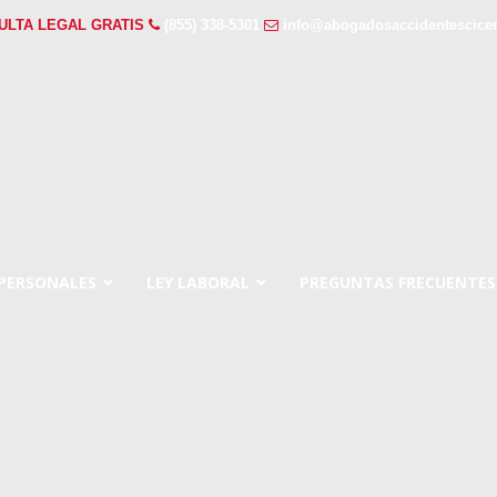
ULTA LEGAL GRATIS
(855) 338-5301
info@abogadosaccidentescice
 PERSONALES
LEY LABORAL
PREGUNTAS FRECUENTES