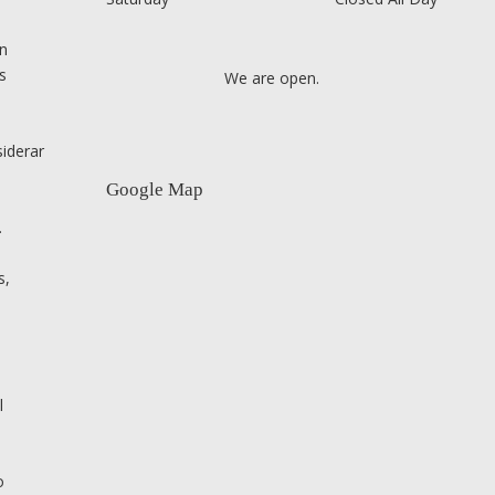
ón
s
We are open.
siderar
Google Map
.
s,
l
o