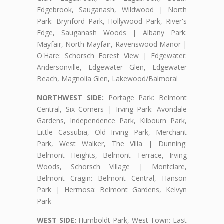
Edgebrook, Sauganash, Wildwood | North
Park: Brynford Park, Hollywood Park, River's
Edge, Sauganash Woods | Albany Park:
Mayfair, North Mayfair, Ravenswood Manor |
O'Hare: Schorsch Forest View | Edgewater:
Andersonville, Edgewater Glen, Edgewater
Beach, Magnolia Glen, Lakewood/Balmoral
NORTHWEST SIDE:
Portage Park: Belmont
Central, Six Corners | Irving Park: Avondale
Gardens, Independence Park, Kilbourn Park,
Little Cassubia, Old Irving Park, Merchant
Park, West Walker, The Villa | Dunning:
Belmont Heights, Belmont Terrace, Irving
Woods, Schorsch Village | Montclare,
Belmont Cragin: Belmont Central, Hanson
Park | Hermosa: Belmont Gardens, Kelvyn
Park
WEST SIDE:
Humboldt Park, West Town: East