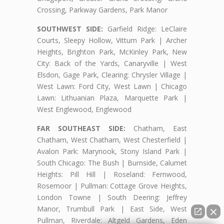
Crossing, Parkway Gardens, Park Manor
SOUTHWEST SIDE:
Garfield Ridge: LeClaire
Courts, Sleepy Hollow, Vittum Park | Archer
Heights, Brighton Park, McKinley Park, New
City: Back of the Yards, Canaryville | West
Elsdon, Gage Park, Clearing: Chrysler Village |
West Lawn: Ford City, West Lawn | Chicago
Lawn: Lithuanian Plaza, Marquette Park |
West Englewood, Englewood
FAR SOUTHEAST SIDE:
Chatham, East
Chatham, West Chatham, West Chesterfield |
Avalon Park: Marynook, Stony Island Park |
South Chicago: The Bush | Burnside, Calumet
Heights: Pill Hill | Roseland: Fernwood,
Rosemoor | Pullman: Cottage Grove Heights,
London Towne | South Deering: Jeffrey
Manor, Trumbull Park | East Side, West
Pullman, Riverdale: Altgeld Gardens, Eden