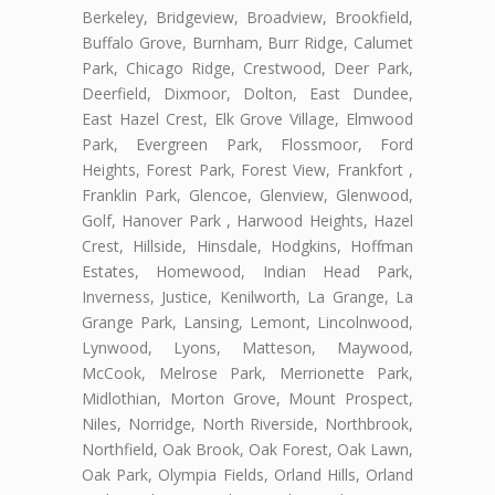
Berkeley, Bridgeview, Broadview, Brookfield,
Buffalo Grove, Burnham, Burr Ridge, Calumet
Park, Chicago Ridge, Crestwood, Deer Park,
Deerfield, Dixmoor, Dolton, East Dundee,
East Hazel Crest, Elk Grove Village, Elmwood
Park, Evergreen Park, Flossmoor, Ford
Heights, Forest Park, Forest View, Frankfort ,
Franklin Park, Glencoe, Glenview, Glenwood,
Golf, Hanover Park , Harwood Heights, Hazel
Crest, Hillside, Hinsdale, Hodgkins, Hoffman
Estates, Homewood, Indian Head Park,
Inverness, Justice, Kenilworth, La Grange, La
Grange Park, Lansing, Lemont, Lincolnwood,
Lynwood, Lyons, Matteson, Maywood,
McCook, Melrose Park, Merrionette Park,
Midlothian, Morton Grove, Mount Prospect,
Niles, Norridge, North Riverside, Northbrook,
Northfield, Oak Brook, Oak Forest, Oak Lawn,
Oak Park, Olympia Fields, Orland Hills, Orland