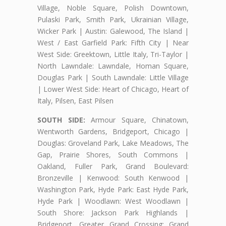
Village, Noble Square, Polish Downtown,
Pulaski Park, Smith Park, Ukrainian Village,
Wicker Park | Austin: Galewood, The Island |
West / East Garfield Park: Fifth City | Near
West Side: Greektown, Little Italy, Tri-Taylor |
North Lawndale: Lawndale, Homan Square,
Douglas Park | South Lawndale: Little Village
| Lower West Side: Heart of Chicago, Heart of
Italy, Pilsen, East Pilsen
SOUTH SIDE:
Armour Square, Chinatown,
Wentworth Gardens, Bridgeport, Chicago |
Douglas: Groveland Park, Lake Meadows, The
Gap, Prairie Shores, South Commons |
Oakland, Fuller Park, Grand Boulevard:
Bronzeville | Kenwood: South Kenwood |
Washington Park, Hyde Park: East Hyde Park,
Hyde Park | Woodlawn: West Woodlawn |
South Shore: Jackson Park Highlands |
Bridgeport, Greater Grand Crossing: Grand