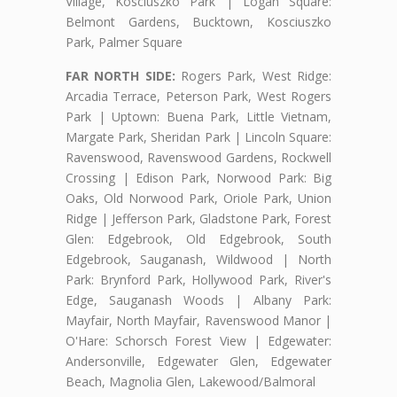
Village, Kosciuszko Park | Logan Square:
Belmont Gardens, Bucktown, Kosciuszko
Park, Palmer Square
FAR NORTH SIDE:
Rogers Park, West Ridge:
Arcadia Terrace, Peterson Park, West Rogers
Park | Uptown: Buena Park, Little Vietnam,
Margate Park, Sheridan Park | Lincoln Square:
Ravenswood, Ravenswood Gardens, Rockwell
Crossing | Edison Park, Norwood Park: Big
Oaks, Old Norwood Park, Oriole Park, Union
Ridge | Jefferson Park, Gladstone Park, Forest
Glen: Edgebrook, Old Edgebrook, South
Edgebrook, Sauganash, Wildwood | North
Park: Brynford Park, Hollywood Park, River's
Edge, Sauganash Woods | Albany Park:
Mayfair, North Mayfair, Ravenswood Manor |
O'Hare: Schorsch Forest View | Edgewater:
Andersonville, Edgewater Glen, Edgewater
Beach, Magnolia Glen, Lakewood/Balmoral