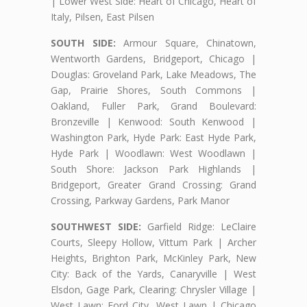
| Lower West Side: Heart of Chicago, Heart of
Italy, Pilsen, East Pilsen
SOUTH SIDE:
Armour Square, Chinatown,
Wentworth Gardens, Bridgeport, Chicago |
Douglas: Groveland Park, Lake Meadows, The
Gap, Prairie Shores, South Commons |
Oakland, Fuller Park, Grand Boulevard:
Bronzeville | Kenwood: South Kenwood |
Washington Park, Hyde Park: East Hyde Park,
Hyde Park | Woodlawn: West Woodlawn |
South Shore: Jackson Park Highlands |
Bridgeport, Greater Grand Crossing: Grand
Crossing, Parkway Gardens, Park Manor
SOUTHWEST SIDE:
Garfield Ridge: LeClaire
Courts, Sleepy Hollow, Vittum Park | Archer
Heights, Brighton Park, McKinley Park, New
City: Back of the Yards, Canaryville | West
Elsdon, Gage Park, Clearing: Chrysler Village |
West Lawn: Ford City, West Lawn | Chicago