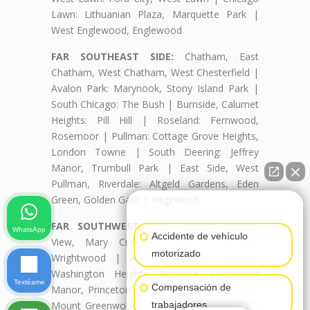
Lawn: Lithuanian Plaza, Marquette Park |
West Englewood, Englewood
FAR SOUTHEAST SIDE:
Chatham, East
Chatham, West Chatham, West Chesterfield |
Avalon Park: Marynook, Stony Island Park |
South Chicago: The Bush | Burnside, Calumet
Heights: Pill Hill | Roseland: Fernwood,
Rosemoor | Pullman: Cottage Grove Heights,
London Towne | South Deering: Jeffrey
Manor, Trumbull Park | East Side, West
Pullman, Riverdale: Altgeld Gardens, Eden
Green, Golden Gate | Hegewisch
👋🏼¿Cómo puedo ayudarte?
FAR SOUTHWEST SIDE:
Ashburn: Beverly
WhatsApp
Accidente de vehículo
View, Mary Crest, Parkview, Scottsdale,
motorizado
Wrightwood | Auburn Gresham, Beverly,
Washington Heights: Brainerd, Longwood
Textéame
Compensación de
Manor, Princeton Park | Mount Greenwood:
Mount Greenwood Heights, Talley's Corner |
trabajadores