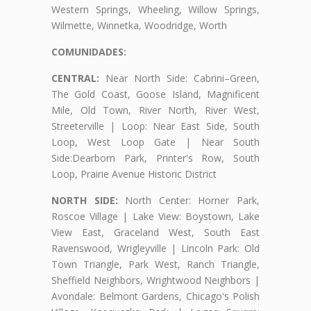
Western Springs, Wheeling, Willow Springs,
Wilmette, Winnetka, Woodridge, Worth
COMUNIDADES:
CENTRAL:
Near North Side: Cabrini–Green,
The Gold Coast, Goose Island, Magnificent
Mile, Old Town, River North, River West,
Streeterville | Loop: Near East Side, South
Loop, West Loop Gate | Near South
Side:Dearborn Park, Printer's Row, South
Loop, Prairie Avenue Historic District
NORTH SIDE:
North Center: Horner Park,
Roscoe Village | Lake View: Boystown, Lake
View East, Graceland West, South East
Ravenswood, Wrigleyville | Lincoln Park: Old
Town Triangle, Park West, Ranch Triangle,
Sheffield Neighbors, Wrightwood Neighbors |
Avondale: Belmont Gardens, Chicago's Polish