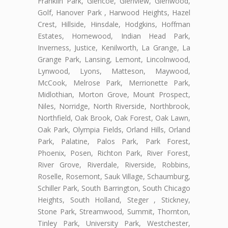
Franklin Park, Glencoe, Glenview, Glenwood,
Golf, Hanover Park , Harwood Heights, Hazel
Crest, Hillside, Hinsdale, Hodgkins, Hoffman
Estates, Homewood, Indian Head Park,
Inverness, Justice, Kenilworth, La Grange, La
Grange Park, Lansing, Lemont, Lincolnwood,
Lynwood, Lyons, Matteson, Maywood,
McCook, Melrose Park, Merrionette Park,
Midlothian, Morton Grove, Mount Prospect,
Niles, Norridge, North Riverside, Northbrook,
Northfield, Oak Brook, Oak Forest, Oak Lawn,
Oak Park, Olympia Fields, Orland Hills, Orland
Park, Palatine, Palos Park, Park Forest,
Phoenix, Posen, Richton Park, River Forest,
River Grove, Riverdale, Riverside, Robbins,
Roselle, Rosemont, Sauk Village, Schaumburg,
Schiller Park, South Barrington, South Chicago
Heights, South Holland, Steger , Stickney,
Stone Park, Streamwood, Summit, Thornton,
Tinley Park, University Park, Westchester,