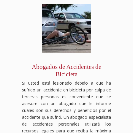
no
compensación
legal,
financiero
hoy
o
tienes
laboral
desde
y
para
negar
que
luchará
el
legal
una
tus
enfrentarlos
para
reclamo
que
consulta
beneficios,
solo.
que
hasta
mereces,
gratuita
pero
Nuestro
tus
la
asegurándonos
y
nosotros
equipo
derechos
negociación
de
descubre
nos
de
sean
con
que
cómo
encargamos
abogados
respetados
las
no
podemos
de
especializados
y
aseguradoras,
enfrentes
ayudarte
proteger
en
recibas
asegurándonos
esta
a
tus
Abogados de Accidentes de
accidentes
el
de
situación
luchar
intereses.
de
apoyo
que
solo.
por
Contáctanos
Bicicleta
tránsito
necesario
obtengas
Contáctanos
la
hoy
Si usted está lesionado debido a que ha
te
durante
el
hoy
justicia
para
guiará
tu
máximo
mismo
y la
una
sufrido un accidente en bicicleta por culpa de
a
recuperación.
beneficio
para
compensación
consulta
terceras personas es conveniente que se
través
Las
posible.
una
que
gratuita
asesore con un abogado que le informe
del
aseguradoras
Contáctanos
consulta
mereces.
y
cuáles son sus derechos y beneficios por el
proceso
pueden
hoy
gratuita
deja
accidente que sufrió. Un abogado especialista
legal
intentar
para
y
que
y se
reducir
una
descubre
te
de accidentes personales utilizará los
encargará
o
consulta
cómo
ayudemos
recursos legales para que reciba la máxima