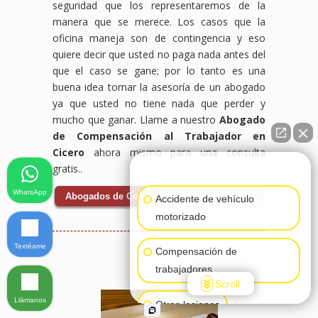
seguridad que los representaremos de la
manera que se merece. Los casos que la
oficina maneja son de contingencia y eso
quiere decir que usted no paga nada antes del
que el caso se gane; por lo tanto es una
buena idea tomar la asesoría de un abogado
ya que usted no tiene nada que perder y
mucho que ganar. Llame a nuestro
Abogado
de Compensación al Trabajador en
Cicero
ahora mismo para una consulta
👋🏼¿Cómo puedo ayudarte?
gratis..
WhatsApp
Abogados de Compensación al Trabajador
Accidente de vehículo
motorizado
Textéame
Compensación de
trabajadores
Scroll
Llámanos
Otras lesiones