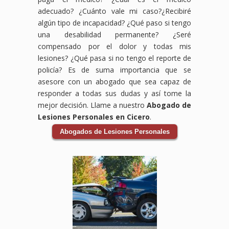
Gate,
aquí
para
de
Los
accidente
adecuado? ¿Cuánto vale mi caso?¿Recibiré
Chicago,
para
ayudarte
ingresos,
accidentes
laboral.
algún tipo de incapacidad? ¿Qué paso si tengo
IL,
asegurarnos
a
y
de
Sabemos
una desabilidad permanente? ¿Seré
estamos
de
obtener
otros
auto
que
compensado por el dolor y todas mis
comprometidos
que
la
daños
pueden
enfrentar
a
obtengas
compensación
ocasionados
ser
un
lesiones? ¿Qué pasa si no tengo el reporte de
luchar
la
que
por
devastadores,
accidente
policía? Es de suma importancia que se
por
compensación
mereces
el
pero
en
asesore con un abogado que sea capaz de
ti y
que
por
accidente.
no
el
responder a todas sus dudas y así tome la
asegurarnos
mereces
tus
Los
tienes
trabajo
mejor decisión. Llame a nuestro
Abogado de
de
por
lesiones,
accidentes
que
puede
que
tus
gastos
de
enfrentarlo
ser
Lesiones Personales en Cicero
.
obtengas
gastos
médicos,
bicicleta
solo.
abrumador,
Abogados de Lesiones Personales
la
médicos,
salarios
pueden
Nuestro
pero
compensación
salarios
perdidos
ocurrir
equipo
no
que
perdidos
y
debido
de
tienes
necesitas
y
daños
a la
abogados
que
para
cualquier
a tu
negligencia
expertos
hacerlo
cubrir
incapacidad
vehículo.
de
en
solo.
tus
relacionada
Los
conductores
accidentes
Nuestro
gastos
con
accidentes
o
de
equipo
médicos,
tu
de
condiciones
tránsito
de
salarios
accidente
auto
inseguras
se
abogados