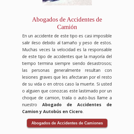
luchemos
la
por
compensación
la
por
Abogados de Accidentes de
justicia
accidente
Camión
y
laboral
compensación
que
En un accidente de este tipo es casi imposible
que
mereces.
salir ileso debido al tamaño y peso de estos.
mereces
tras
Muchas veces la velocidad es la responsable
tu
de este tipo de accidentes que la mayoría del
accidente
tiempo termina siempre siendo desastrosos;
automovilístico.
las personas generalmente resultan con
lesiones graves que les afectaran por el resto
de su vida o en otros caso la muerte. Si usted
o alguien que conozcas este lastimado por un
choque de camion, traila o auto-bus llame a
nuestro
Abogado de Accidentes de
Camion y Autobús en Cicero
.
Abogados de Accidentes de Camiones