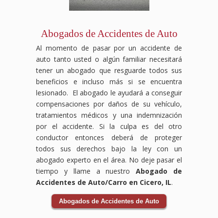
perdidos,
laboral.
pueden
en
encargará
especializados
daños
Sabemos
ser
la
de
en
al
que
devastadores,
vía,
todo
compensación
vehículo
enfrentar
pero
y
el
laboral
Abogados de Accidentes de Auto
y
un
no
las
proceso
luchará
Al momento de pasar por un accidente de
cualquier
accidente
tienes
consecuencias
legal,
para
otra
en
que
pueden
desde
que
auto tanto usted o algún familiar necesitará
pérdida
el
enfrentarlo
ser
el
tus
tener un abogado que resguarde todos sus
relacionada
trabajo
solo.
graves.
reclamo
derechos
beneficios e incluso más si se encuentra
con
puede
Nuestro
Nuestro
hasta
sean
lesionado. El abogado le ayudará a conseguir
el
ser
equipo
equipo
la
respetados
compensaciones por daños de su vehículo,
accidente.
abrumador,
de
de
negociación
y
Los
pero
abogados
abogados
con
recibas
tratamientos médicos y una indemnización
accidentes
no
expertos
especializados
las
el
por el accidente. Si la culpa es del otro
de
tienes
en
en
aseguradoras,
apoyo
conductor entonces deberá de proteger
auto
que
accidentes
accidentes
asegurándonos
necesario
todos sus derechos bajo la ley con un
pueden
hacerlo
de
de
de
durante
abogado experto en el área. No deje pasar el
ser
solo.
tránsito
tránsito
que
tu
traumáticos
Nuestro
se
luchará
obtengas
recuperación.
tiempo y llame a nuestro
Abogado de
y
equipo
encargará
para
el
Las
Accidentes de Auto/Carro en Cicero, IL
.
tener
de
de
que
máximo
aseguradoras
consecuencias
abogados
todo
recibas
beneficio
pueden
Abogados de Accidentes de Auto
duraderas,
especializados
el
el
posible.
intentar
pero
en
proceso
apoyo
Contáctanos
reducir