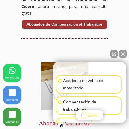
Cicero
ahora mismo para una consulta
gratis..
Abogados de Compensación al Trabajador
👋🏼¿Cómo puedo ayudarte?
WhatsApp
Accidente de vehículo
motorizado
Textéame
Compensación de
trabajadores
Scroll
Abogado Laboralista
Llámanos
Otras lesiones