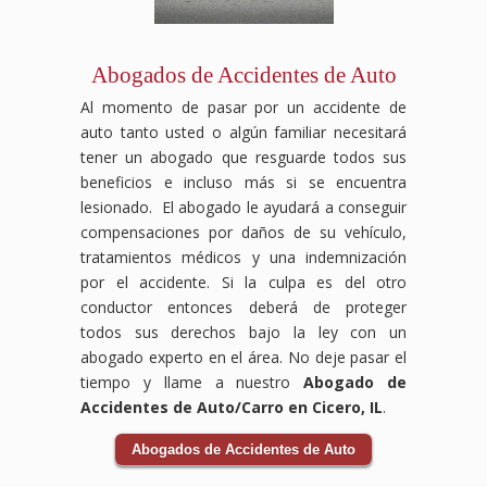
perdidos,
laboral.
pueden
en
encargará
especializados
daños
Sabemos
ser
la
de
en
al
que
devastadores,
vía,
todo
compensación
vehículo
enfrentar
pero
y
el
laboral
Abogados de Accidentes de Auto
y
un
no
las
proceso
luchará
Al momento de pasar por un accidente de
cualquier
accidente
tienes
consecuencias
legal,
para
otra
en
que
pueden
desde
que
auto tanto usted o algún familiar necesitará
pérdida
el
enfrentarlo
ser
el
tus
tener un abogado que resguarde todos sus
relacionada
trabajo
solo.
graves.
reclamo
derechos
beneficios e incluso más si se encuentra
con
puede
Nuestro
Nuestro
hasta
sean
lesionado. El abogado le ayudará a conseguir
el
ser
equipo
equipo
la
respetados
compensaciones por daños de su vehículo,
accidente.
abrumador,
de
de
negociación
y
Los
pero
abogados
abogados
con
recibas
tratamientos médicos y una indemnización
accidentes
no
expertos
especializados
las
el
por el accidente. Si la culpa es del otro
de
tienes
en
en
aseguradoras,
apoyo
conductor entonces deberá de proteger
auto
que
accidentes
accidentes
asegurándonos
necesario
todos sus derechos bajo la ley con un
pueden
hacerlo
de
de
de
durante
abogado experto en el área. No deje pasar el
ser
solo.
tránsito
tránsito
que
tu
traumáticos
Nuestro
se
luchará
obtengas
recuperación.
tiempo y llame a nuestro
Abogado de
y
equipo
encargará
para
el
Las
Accidentes de Auto/Carro en Cicero, IL
.
tener
de
de
que
máximo
aseguradoras
consecuencias
abogados
todo
recibas
beneficio
pueden
Abogados de Accidentes de Auto
duraderas,
especializados
el
el
posible.
intentar
pero
en
proceso
apoyo
Contáctanos
reducir