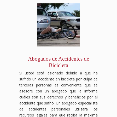
no
compensación
legal,
financiero
hoy
o
tienes
laboral
desde
y
para
negar
que
luchará
el
legal
una
tus
enfrentarlos
para
reclamo
que
consulta
beneficios,
solo.
que
hasta
mereces,
gratuita
pero
Nuestro
tus
la
asegurándonos
y
nosotros
equipo
derechos
negociación
de
descubre
nos
de
sean
con
que
cómo
encargamos
abogados
respetados
las
no
podemos
de
especializados
y
aseguradoras,
enfrentes
ayudarte
proteger
en
recibas
asegurándonos
esta
a
tus
Abogados de Accidentes de
accidentes
el
de
situación
luchar
intereses.
de
apoyo
que
solo.
por
Contáctanos
Bicicleta
tránsito
necesario
obtengas
Contáctanos
la
hoy
Si usted está lesionado debido a que ha
te
durante
el
hoy
justicia
para
guiará
tu
máximo
mismo
y la
una
sufrido un accidente en bicicleta por culpa de
a
recuperación.
beneficio
para
compensación
consulta
terceras personas es conveniente que se
través
Las
posible.
una
que
gratuita
asesore con un abogado que le informe
del
aseguradoras
Contáctanos
consulta
mereces.
y
cuáles son sus derechos y beneficios por el
proceso
pueden
hoy
gratuita
deja
accidente que sufrió. Un abogado especialista
legal
intentar
para
y
que
y se
reducir
una
descubre
te
de accidentes personales utilizará los
encargará
o
consulta
cómo
ayudemos
recursos legales para que reciba la máxima