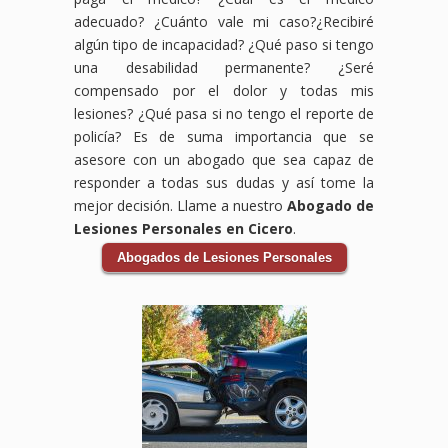
Gate,
aquí
para
de
Los
accidente
adecuado? ¿Cuánto vale mi caso?¿Recibiré
Chicago,
para
ayudarte
ingresos,
accidentes
laboral.
algún tipo de incapacidad? ¿Qué paso si tengo
IL,
asegurarnos
a
y
de
Sabemos
una desabilidad permanente? ¿Seré
estamos
de
obtener
otros
auto
que
compensado por el dolor y todas mis
comprometidos
que
la
daños
pueden
enfrentar
a
obtengas
compensación
ocasionados
ser
un
lesiones? ¿Qué pasa si no tengo el reporte de
luchar
la
que
por
devastadores,
accidente
policía? Es de suma importancia que se
por
compensación
mereces
el
pero
en
asesore con un abogado que sea capaz de
ti y
que
por
accidente.
no
el
responder a todas sus dudas y así tome la
asegurarnos
mereces
tus
Los
tienes
trabajo
mejor decisión. Llame a nuestro
Abogado de
de
por
lesiones,
accidentes
que
puede
que
tus
gastos
de
enfrentarlo
ser
Lesiones Personales en Cicero
.
obtengas
gastos
médicos,
bicicleta
solo.
abrumador,
Abogados de Lesiones Personales
la
médicos,
salarios
pueden
Nuestro
pero
compensación
salarios
perdidos
ocurrir
equipo
no
que
perdidos
y
debido
de
tienes
necesitas
y
daños
a la
abogados
que
para
cualquier
a tu
negligencia
expertos
hacerlo
cubrir
incapacidad
vehículo.
de
en
solo.
tus
relacionada
Los
conductores
accidentes
Nuestro
gastos
con
accidentes
o
de
equipo
médicos,
tu
de
condiciones
tránsito
de
salarios
accidente
auto
inseguras
se
abogados