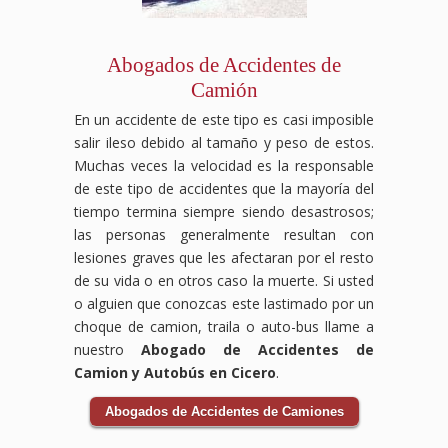
luchemos
la
por
compensación
la
por
Abogados de Accidentes de
justicia
accidente
Camión
y
laboral
compensación
que
En un accidente de este tipo es casi imposible
que
mereces.
salir ileso debido al tamaño y peso de estos.
mereces
tras
Muchas veces la velocidad es la responsable
tu
de este tipo de accidentes que la mayoría del
accidente
tiempo termina siempre siendo desastrosos;
automovilístico.
las personas generalmente resultan con
lesiones graves que les afectaran por el resto
de su vida o en otros caso la muerte. Si usted
o alguien que conozcas este lastimado por un
choque de camion, traila o auto-bus llame a
nuestro
Abogado de Accidentes de
Camion y Autobús en Cicero
.
Abogados de Accidentes de Camiones