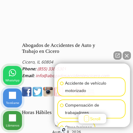
Abogados de Accidentes de Auto y
Trabajo en Cicero
Cicero, IL 60804
Phone:
(855) 338-5301
👋🏼¿Cómo puedo ayudarte?
Email:
info@abogadosaccidentescicero.com
WhatsApp
Accidente de vehículo
motorizado
Textéame
Compensación de
Horas Hábiles
trabajadores
Scroll
3:23 am
Llámanos
Otras lesiones
August 8, 2026